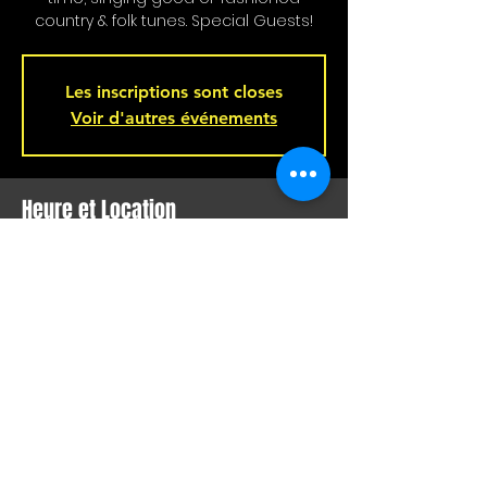
country & folk tunes. Special Guests!
Les inscriptions sont closes
Voir d'autres événements
Heure et Location
Feb 02, 2025, 4:00 p.m. – 7:00 p.m.
Bar L'Hémisphère Gauche, 221 Rue
Beaubien E, Montréal, QC H2S 1R5,
Canada
Partager Cet Événement