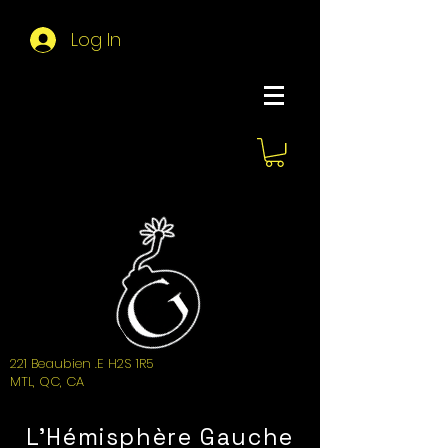
Log In
About Hemi
221 Beaubien .E H2S 1R5
MTL, QC, CA
L'Hémisphère Gauche