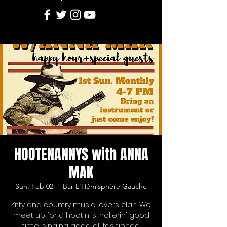
HOOTENANNYS with ANNA
MAK
Sun, Feb 02
  |  
Bar L'Hémisphère Gauche
Kitty and country music lovers clan. We
meet up for a hootin' & hollerin' good
time, singing good ol' fashioned