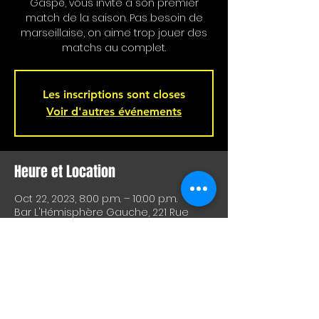
Gaspé, vous invite à son premier
match de la saison. Pas besoin de
marseillaise, on aime trop jouer des
matchs au complet.
Les inscriptions sont closes
Voir d'autres événements
Heure et Location
Oct 22, 2023, 8:00 p.m. – 10:00 p.m.
Bar L'Hémisphère Gauche, 221 Rue
Beaubien E, Montréal, QC H2S 1R5,
Canada
À Propos De Cet Événement
Joueront pour vous dimanche :