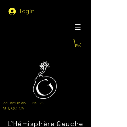
Log In
About Hemi
221 Beaubien .E H2S 1R5
MTL, QC, CA
L'Hémisphère Gauche