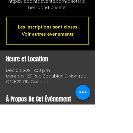
https://lepointdevente.com/billets/jo-
hell-band-brisefer
Les inscriptions sont closes
Voir autres événements
Heure et Location
Dec 04, 2021, 7:00 p.m.
Montreal, 221 Rue Beaubien E, Montreal,
QC H2S 1R5, Canada
À Propos De Cet Événement
Great rock evening with Jo Hell band 
and Brise-Fer presented by the 
Hemisphere Gauche. Doors open at 7 
pm and the show starts at 8 pm. Two 