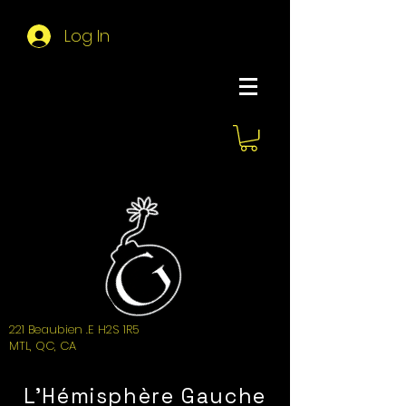
Log In
About Hemi
221 Beaubien .E H2S 1R5
MTL, QC, CA
L'Hémisphère Gauche