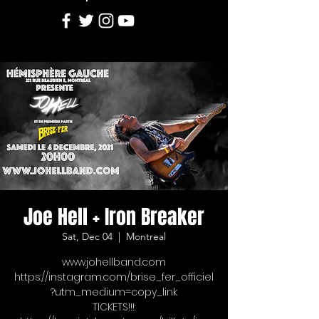
Joe Hell + Iron Breaker
Sat, Dec 04
  |  
Montreal
www.johellband.com
https://instagram.com/brise_fer_officiel
?utm_medium=copy_link
TICKETS!!!: