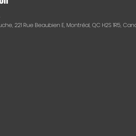
ion
.
che, 221 Rue Beaubien E, Montréal, QC H2S 1R5, Ca