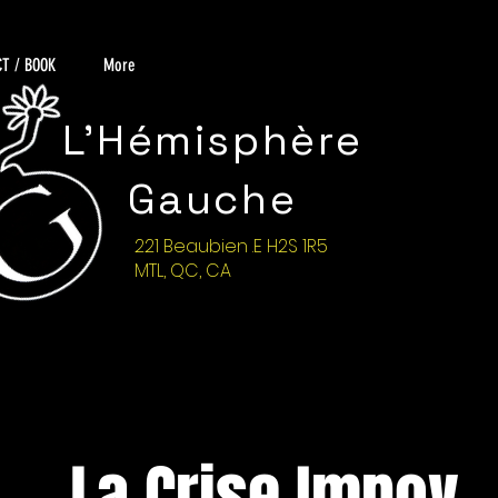
T / BOOK
More
L'Hémisphère
Gauche
221 Beaubien .E H2S 1R5
MTL, QC, CA
La Crise Impov