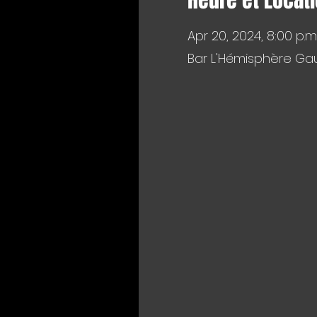
Heure et Locat
Apr 20, 2024, 8:00 p.m
Bar L'Hémisphère Gau