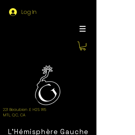
Log In
About Hemi
221 Beaubien .E H2S 1R5
MTL, QC, CA
L'Hémisphère Gauche