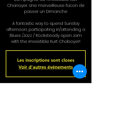
Chanoyer. Une merveilleuse facon de
passer un Dimanche
A fantastic way to spend Sunday
afternoon, participating in/attending a
Blues /Jazz / Rocksteady open Jam
with the irresistible Kurt Chaboyer!
Les inscriptions sont closes
Voir d'autres événements
Heure et Location
Apr 06, 2025, 4:00 p.m. – 7:00 p.m.
Bar L'Hémisphère Gauche, 221 Rue
Beaubien E, Montréal, QC H2S 1R5,
Canada