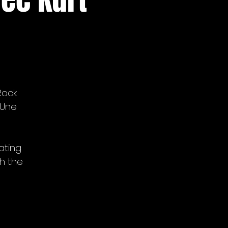
Rock
 Une
ating
h the