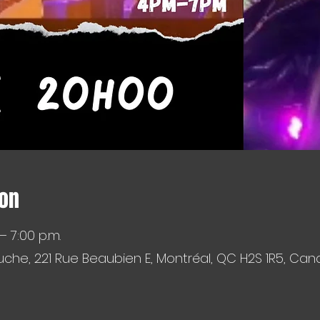
ion
 – 7:00 p.m.
che, 221 Rue Beaubien E, Montréal, QC H2S 1R5, Ca