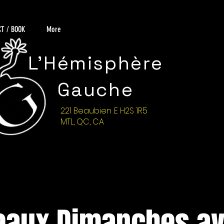
T / BOOK
More
L'Hémisphère
Gauche
221 Beaubien .E H2S 1R5
MTL, QC, CA
eaux Dimanches av