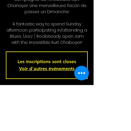
Chanoyer. Une merveilleuse facon de
passer un Dimanche
A fantastic way to spend Sunday
afternoon, participating in/attending a
Blues /Jazz / Rocksteady open Jam
with the irresistible Kurt Chaboyer!
Les inscriptions sont closes
Voir d'autres événements
Heure et Location
Jun 08, 2025, 4:00 p.m. – 7:00 p.m.
Bar L'Hémisphère Gauche, 221 Rue
Beaubien E, Montréal, QC H2S 1R5,
Canada