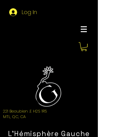
Log In
About Hemi
221 Beaubien .E H2S 1R5
MTL, QC, CA
L'Hémisphère Gauche