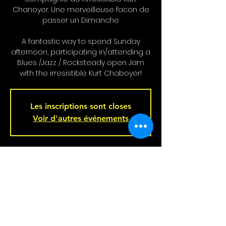
Chanoyer. Une merveilleuse facon de
passer un Dimanche
A fantastic way to spend Sunday
afternoon, participating in/attending a
Blues /Jazz / Rocksteady open Jam
with the irresistible Kurt Chaboyer!
Les inscriptions sont closes
Voir d'autres événements
Heure et Location
Jul 06, 2025, 4:00 p.m. – 7:00 p.m.
Bar L'Hémisphère Gauche, 221 Rue
Beaubien E, Montréal, QC H2S 1R5,
Canada