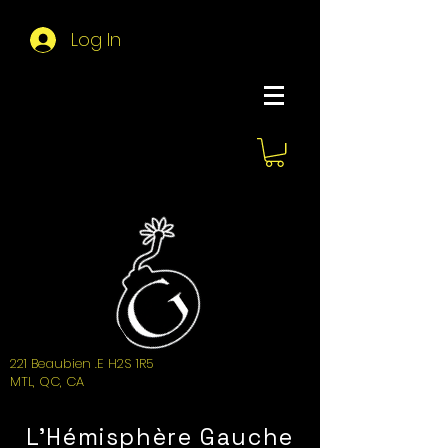
Log In
About Hemi
221 Beaubien .E H2S 1R5
MTL, QC, CA
L'Hémisphère Gauche