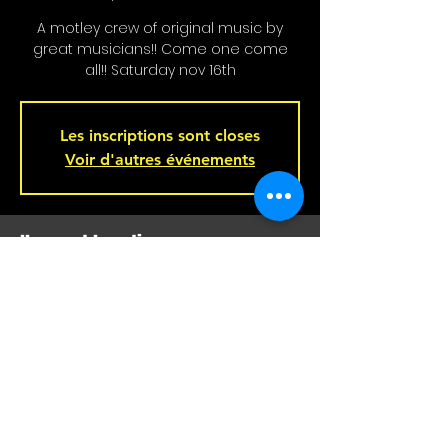
A motley crew of original music by
great musicians!! Come one come
all!! Saturday nov 16th
Les inscriptions sont closes
Voir d'autres événements
Heure et Location
Nov 16, 2024, 8:00 p.m.
Bar L'Hémisphère Gauche, 221 Rue
Beaubien E, Montréal, QC H2S 1R5,
Canada