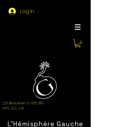
Log In
About Hemi
221 Beaubien .E H2S 1R5
MTL, QC, CA
L'Hémisphère Gauche