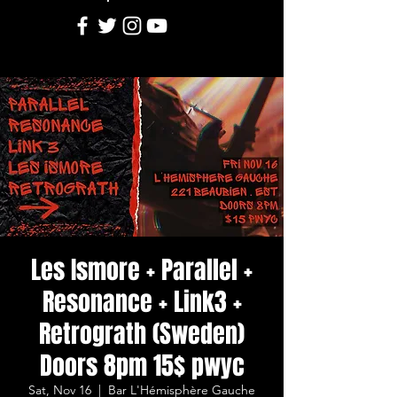
Les Ismore + Parallel +
Resonance + Link3 +
Retrograth (Sweden)
Doors 8pm 15$ pwyc
Sat, Nov 16
  |  
Bar L'Hémisphère Gauche