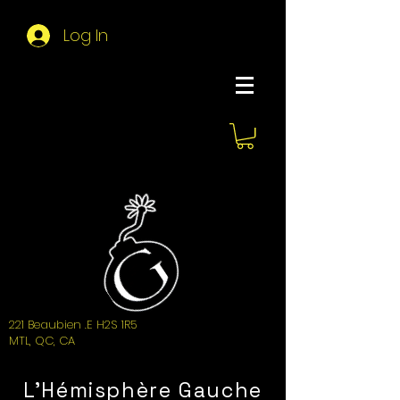
Log In
About Hemi
221 Beaubien .E H2S 1R5
MTL, QC, CA
L'Hémisphère Gauche