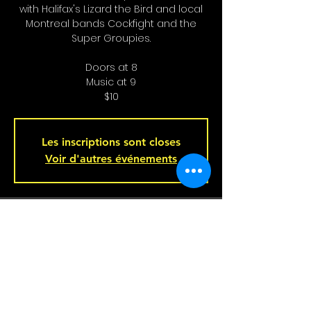
with Halifax's Lizard the Bird and local
Montreal bands Cockfight and the
Super Groupies.
Doors at 8
Music at 9
$10
Les inscriptions sont closes
Voir d'autres événements
Heure et Location
Jun 29, 2024, 8:00 p.m.
Bar L'Hémisphère Gauche, 221 Rue
Beaubien E, Montréal, QC H2S 1R5,
Canada