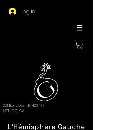
Log In
About Hemi
221 Beaubien .E H2S 1R5
MTL, QC, CA
L'Hémisphère Gauche