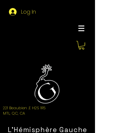
Log In
About Hemi
221 Beaubien .E H2S 1R5
MTL, QC, CA
L'Hémisphère Gauche