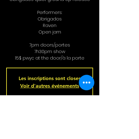
Performers:
Obrigados
Raven
Open jam
7pm doors/portes
7h30pm show
15$ pwyc at the door/à la porte
Les inscriptions sont closes
Voir d'autres événements
Heure et Location
Jun 19, 2025, 7:00 p.m.
221 Rue Beaubien E, 221 Rue Beaubien E,
Montréal, QC H2S 1R5, Canada