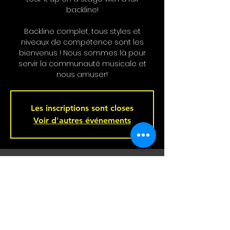
backline!
Backline complet, tous styles et
niveaux de compétence sont les
bienvenus ! Nous sommes là pour
servir la communauté musicale et
nous amuser!
Les inscriptions sont closes
Voir d'autres événements
Heure et Location
Dec 11, 2024, 9:00 p.m. – Dec 12, 2024, 2:00
a.m.
Bar L'Hémisphère Gauche, 221 Rue
Beaubien E, Montréal, QC H2S 1R5,
Canada