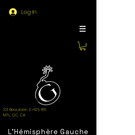
Log In
About Hemi
221 Beaubien .E H2S 1R5
MTL, QC, CA
L'Hémisphère Gauche