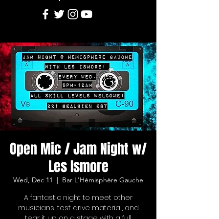
Open Mic / Jam Night w/
Les Ismore
Wed, Dec 11
  |  
Bar L'Hémisphère Gauche
A fantastic night to meet other
musicians, test drive material, and
tear it up on a stage with a full