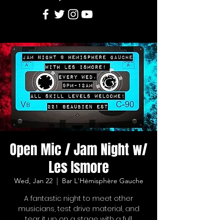
Open Mic / Jam Night w/
Les Ismore
Wed, Jan 22
  |  
Bar L'Hémisphère Gauche
A fantastic night to meet other
musicians, test drive material, and
tear it up on a stage with a full