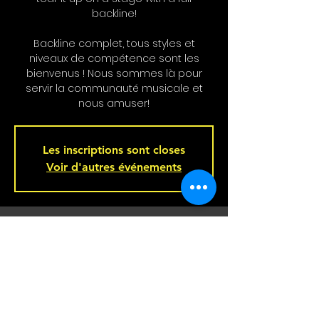
backline!
Backline complet, tous styles et
niveaux de compétence sont les
bienvenus ! Nous sommes là pour
servir la communauté musicale et
Les inscriptions sont closes
Voir d'autres événements
Heure et Location
Jan 22, 2025, 9:00 p.m. – Jan 23, 2025,
2:00 a.m.
Bar L'Hémisphère Gauche, 221 Rue
Beaubien E, Montréal, QC H2S 1R5,
Canada