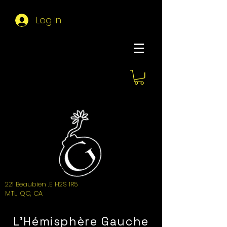
Log In
About Hemi
221 Beaubien .E H2S 1R5
MTL, QC, CA
L'Hémisphère Gauche