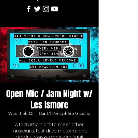
Open Mic / Jam Night w/
Les Ismore
Wed, Feb 05
  |  
Bar L'Hémisphère Gauche
A fantastic night to meet other
musicians, test drive material, and
tear it up on a stage with a full