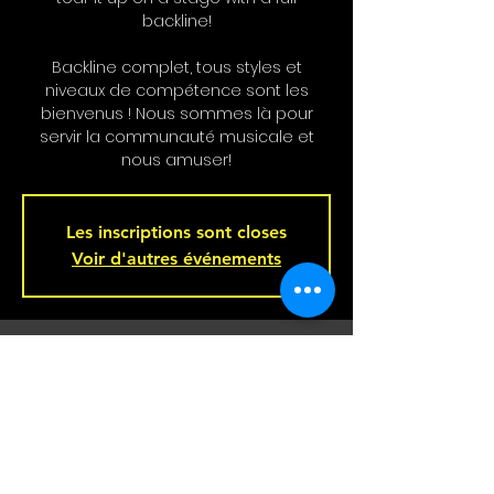
backline!
Backline complet, tous styles et
niveaux de compétence sont les
bienvenus ! Nous sommes là pour
servir la communauté musicale et
nous amuser!
Les inscriptions sont closes
Voir d'autres événements
Heure et Location
Feb 05, 2025, 9:00 p.m. – Feb 06, 2025,
2:00 a.m.
Bar L'Hémisphère Gauche, 221 Rue
Beaubien E, Montréal, QC H2S 1R5,
Canada