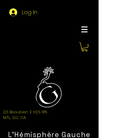
Log In
About Hemi
221 Beaubien .E H2S 1R5
MTL, QC, CA
L'Hémisphère Gauche