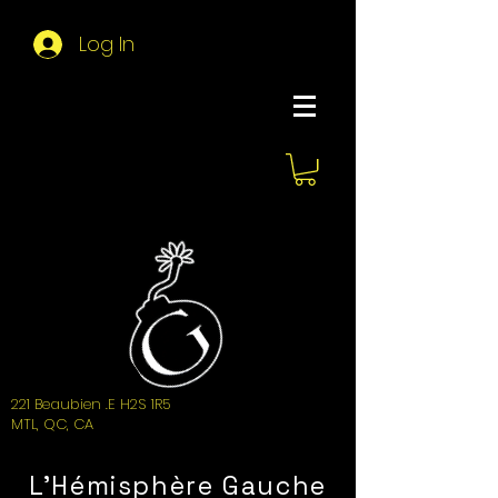
Log In
About Hemi
221 Beaubien .E H2S 1R5
MTL, QC, CA
L'Hémisphère Gauche