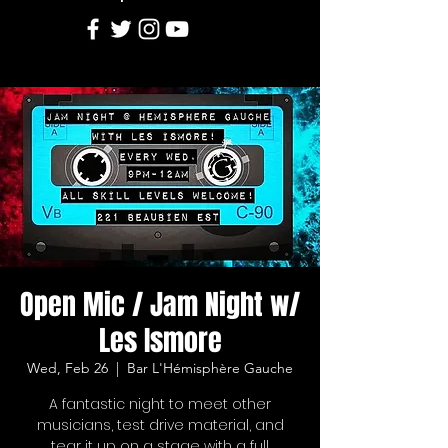
Open Mic / Jam Night w/
Les Ismore
Wed, Feb 26
  |  
Bar L'Hémisphère Gauche
A fantastic night to meet other
musicians, test drive material, and
tear it up on a stage with a full