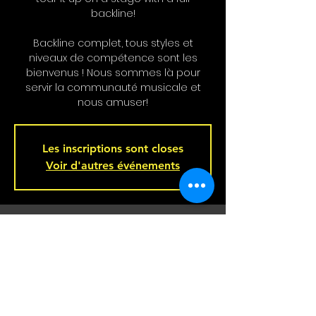
backline!
Backline complet, tous styles et
niveaux de compétence sont les
bienvenus ! Nous sommes là pour
servir la communauté musicale et
nous amuser!
Les inscriptions sont closes
Voir d'autres événements
Heure et Location
Feb 26, 2025, 9:00 p.m. – Feb 27, 2025,
2:00 a.m.
Bar L'Hémisphère Gauche, 221 Rue
Beaubien E, Montréal, QC H2S 1R5,
Canada