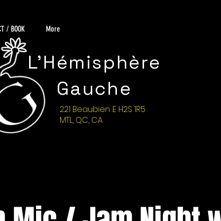
T / BOOK
More
L'Hémisphère
Gauche
221 Beaubien .E H2S 1R5
MTL, QC, CA
 Mic / Jam Night 