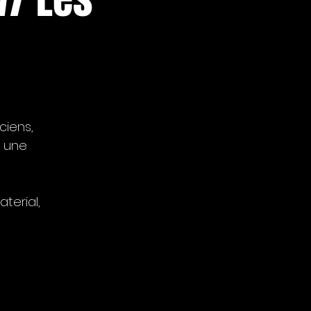
ciens,
c une
terial,