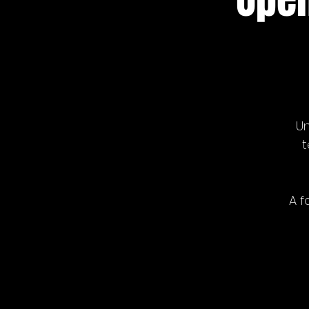
Un
t
A f