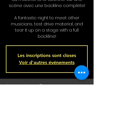
scène avec une backline complète!
A fantastic night to meet other
musicians, test drive material, and
tear it up on a stage with a full
backline!
Les inscriptions sont closes
Voir d'autres événements
Heure et Location
May 21, 2025, 9:00 p.m. – May 22, 2025,
2:00 a.m.
Bar L'Hémisphère Gauche, 221 Rue
Beaubien E, Montréal, QC H2S 1R5,
Canada