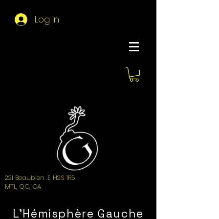
Log In
About Hemi
221 Beaubien .E H2S 1R5
MTL, QC, CA
L'Hémisphère Gauche