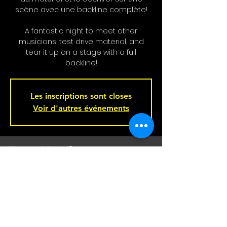
scène avec une backline complète!
A fantastic night to meet other
musicians, test drive material, and
tear it up on a stage with a full
backline!
Les inscriptions sont closes
Voir d'autres événements
Heure et Location
May 28, 2025, 9:00 p.m. – May 29, 2025,
2:00 a.m.
Bar L'Hémisphère Gauche, 221 Rue
Beaubien E, Montréal, QC H2S 1R5,
Canada