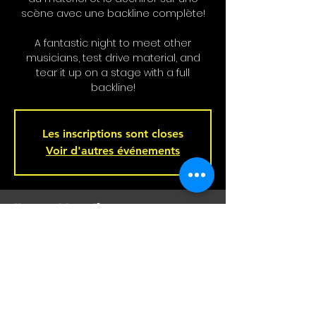
scène avec une backline complète!
A fantastic night to meet other
musicians, test drive material, and
tear it up on a stage with a full
backline!
Les inscriptions sont closes
Voir d'autres événements
Heure et Location
Jun 11, 2025, 9:00 p.m. – Jun 12, 2025, 2:00
a.m.
Bar L'Hémisphère Gauche, 221 Rue
Beaubien E, Montréal, QC H2S 1R5,
Canada