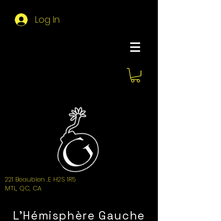
Log In
About Hemi
221 Beaubien .E H2S 1R5
MTL, QC, CA
L'Hémisphère Gauche