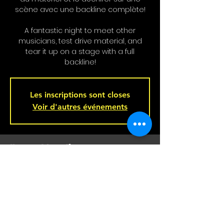
scène avec une backline complète!
A fantastic night to meet other
musicians, test drive material, and
tear it up on a stage with a full
backline!
Les inscriptions sont closes
Voir d'autres événements
Heure et Location
Aug 06, 2025, 9:00 p.m. – Aug 07, 2025,
2:00 a.m.
Bar L'Hémisphère Gauche, 221 Rue
Beaubien E, Montréal, QC H2S 1R5,
Canada