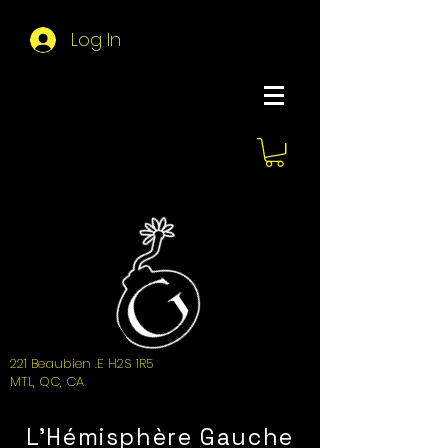
Log In
About Hemi
221 Beaubien .E H2S 1R5
MTL, QC, CA
L'Hémisphère Gauche