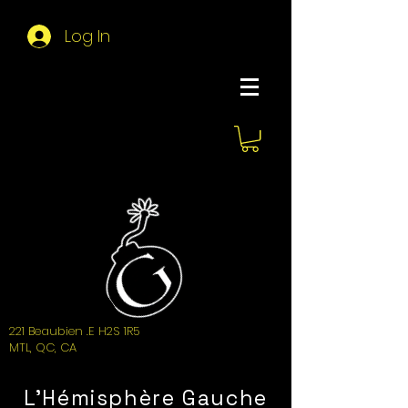
Log In
About Hemi
221 Beaubien .E H2S 1R5
MTL, QC, CA
L'Hémisphère Gauche