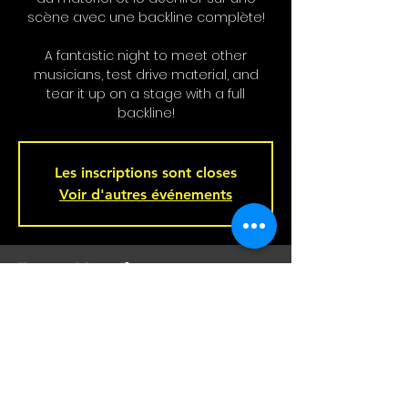
scène avec une backline complète!
A fantastic night to meet other
musicians, test drive material, and
tear it up on a stage with a full
backline!
Les inscriptions sont closes
Voir d'autres événements
Heure et Location
Aug 20, 2025, 9:00 p.m. – Aug 21, 2025,
2:00 a.m.
Bar L'Hémisphère Gauche, 221 Rue
Beaubien E, Montréal, QC H2S 1R5,
Canada