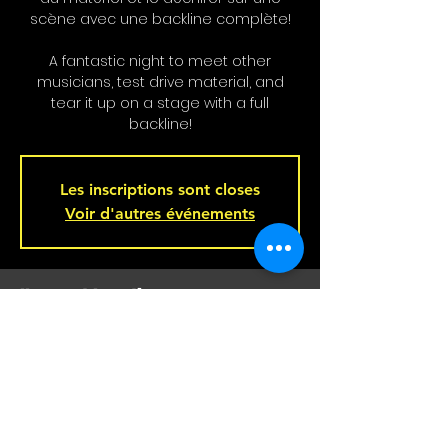
scène avec une backline complète!
A fantastic night to meet other
musicians, test drive material, and
tear it up on a stage with a full
backline!
Les inscriptions sont closes
Voir d'autres événements
Heure et Location
Oct 08, 2025, 9:00 p.m. – Oct 09, 2025,
2:00 a.m.
Bar L'Hémisphère Gauche, 221 Rue
Beaubien E, Montréal, QC H2S 1R5,
Canada