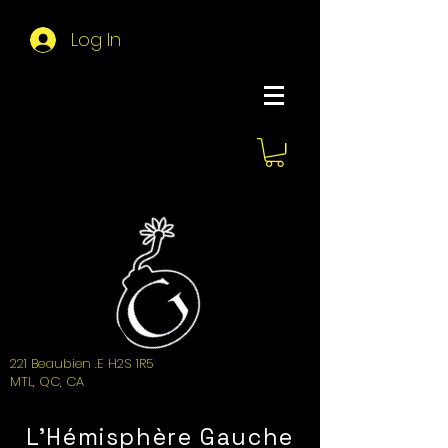
Log In
About Hemi
221 Beaubien .E H2S 1R5
MTL, QC, CA
L'Hémisphère Gauche