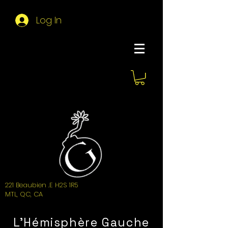
Log In
About Hemi
221 Beaubien .E H2S 1R5
MTL, QC, CA
L'Hémisphère Gauche