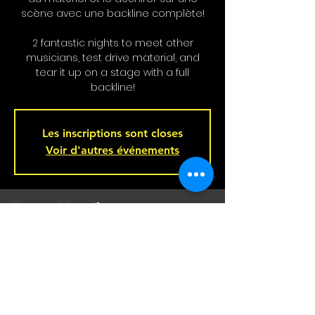
scène avec une backline complète!
2 fantastic nights to meet other
musicians, test drive material, and
tear it up on a stage with a full
backline!
Les inscriptions sont closes
Voir d'autres événements
Heure et Location
Feb 19, 2026, 9:00 p.m. – Feb 20, 2026,
2:00 a.m.
Bar L'Hémisphère Gauche, 221 Rue
Beaubien E, Montréal, QC H2S 1R5,
Canada