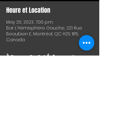
Heure et Location
May 20, 2023, 7:00 p.m.
Bar L'Hémisphère Gauche, 221 Rue
Beaubien E, Montréal, QC H2S 1R5,
Canada
À Propos De Cet Événement
Pitch Tea
https://songwhip.com/pitchtea/you-
dont-record-things-at-3-am
Social Mess
https://linktr.ee/socialmess?
fbclid=IwAR24pZoqV6UupoKlKB7KNxESNe
WGQQof8m6jYrw2Bx8L-DWDcqpqt0C-
dvk
Conflit Majeur
https://instagram.com/conflitmajeur_b
and?igshid=MzRlODBiNWFlZA==