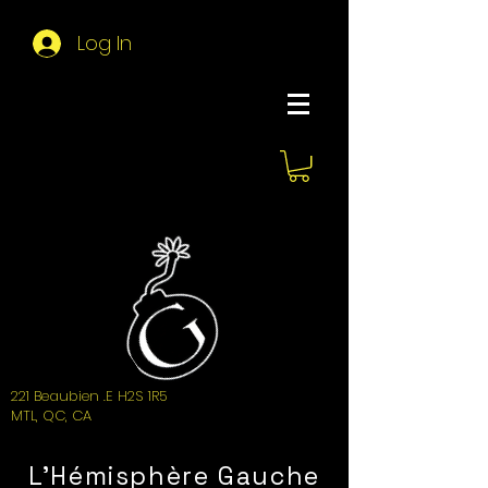
Log In
About Hemi
221 Beaubien .E H2S 1R5
MTL, QC, CA
L'Hémisphère Gauche