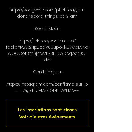
https://songwhip.com/pitchtea/you-
dont-record-things-at-3-am
Social Mess
https://linktr.ee/socialmess?
fbclid=IwAR24pZoqV6UupoKlKB7KNxESNe
WGQQof8m6jYrw2Bx8L-DWDcqpqt0C-
dvk
Conflit Majeur
https://instagram.com/conflitmajeur_b
Les inscriptions sont closes
Voir d'autres événements