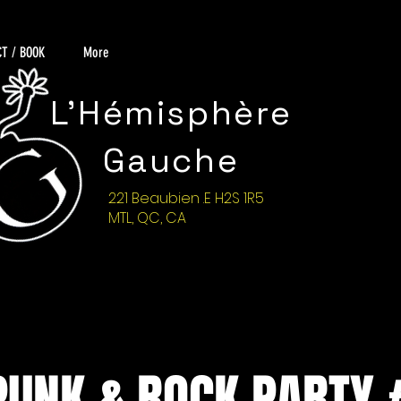
T / BOOK
More
L'Hémisphère
Gauche
221 Beaubien .E H2S 1R5
MTL, QC, CA
PUNK & ROCK PARTY 