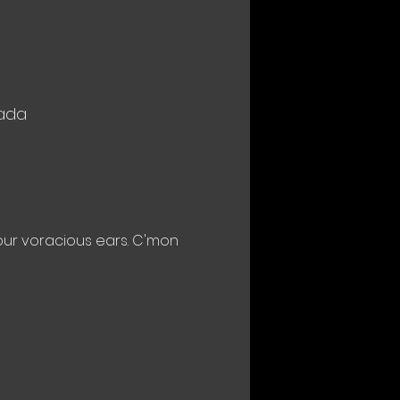
nada
our voracious ears. C'mon 