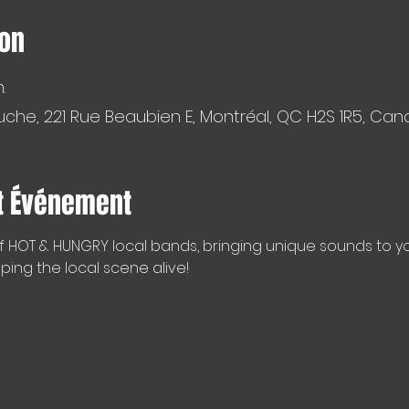
ion
.
che, 221 Rue Beaubien E, Montréal, QC H2S 1R5, Ca
t Événement
f HOT & HUNGRY local bands, bringing unique sounds to y
ping the local scene alive!