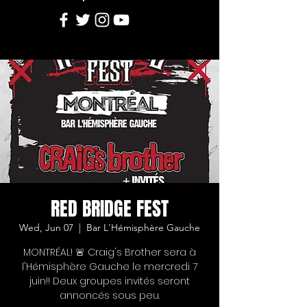
RED BRIDGE FEST
Wed, Jun 07
  |  
Bar L'Hémisphère Gauche
MONTRÉAL! 🚨 Craig's Brother sera à
l'Hémisphère Gauche le mercredi 7
juin!! Deux groupes invités seront
annoncés sous peu.