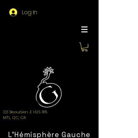
Log In
About Hemi
221 Beaubien .E H2S 1R5
MTL, QC, CA
L'Hémisphère Gauche