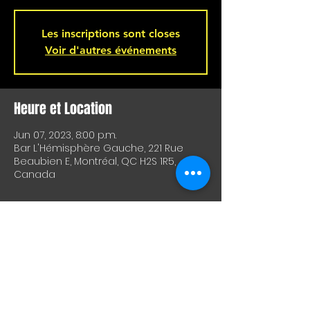
Les inscriptions sont closes
Voir d'autres événements
Heure et Location
Jun 07, 2023, 8:00 p.m.
Bar L'Hémisphère Gauche, 221 Rue
Beaubien E, Montréal, QC H2S 1R5,
Canada
À Propos De Cet Événement
MONTRÉAL! 🚨 Craig's Brother sera à 
l'Hémisphère Gauche le mercredi 7 
juin!!  Deux groupes invités seront 
annoncés sous peu. 