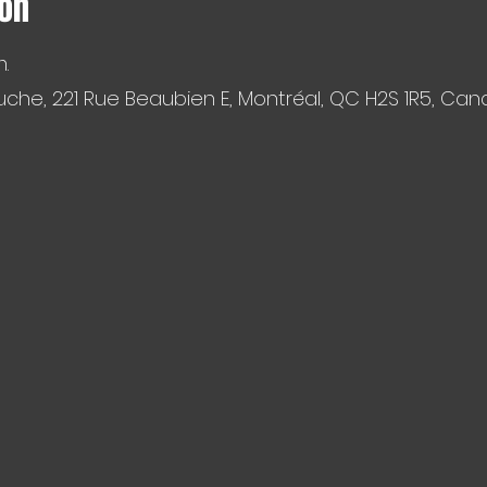
ion
.
che, 221 Rue Beaubien E, Montréal, QC H2S 1R5, Ca