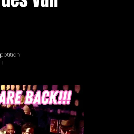
pétition
 !