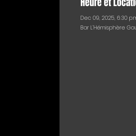
Heure et Locat
Dec 09, 2025, 6:30 p.m
Bar L'Hémisphère Gau