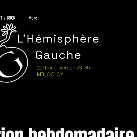
T / BOOK
More
L'Hémisphère
Gauche
221 Beaubien .E H2S 1R5
MTL, QC, CA
tion hebdomadaire