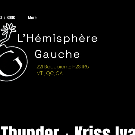
T / BOOK
More
L'Hémisphère
Gauche
221 Beaubien .E H2S 1R5
MTL, QC, CA
Thunder + Kriss Iv