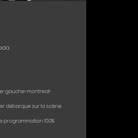
nada
here-gauche-montreal-
der débarque sur la scène 
une programmation 100% 