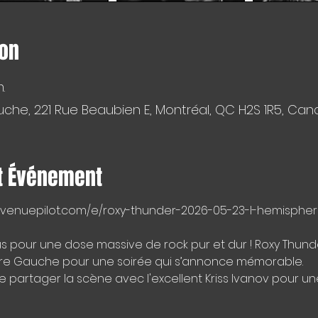
ion
.
che, 221 Rue Beaubien E, Montréal, QC H2S 1R5, Ca
t Événement
ickets.venuepilot.com/e/roxy-thunder-2026-05-23-l-hemisp
ous pour une dose massive de rock pur et dur ! Roxy Thun
e Gauche pour une soirée qui s’annonce mémorable.
de partager la scène avec l'excellent Kriss Ivanov pour 