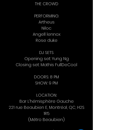
THE CROWD
PERFORMING:
Artheus
Niloc
Angell lennox
Rose duke
DJ SETS
Opening set: Yung Ng
Closing set: Mathis FullDeCool
DOORS: 8 PM
SHOW: 9 PM
LOCATION:
Bar L’hémisphère Gauche
221 rue Beaubien E, Montréal, QC, H2S
1R5
(Métro Beaubien)