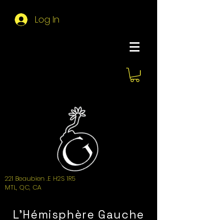
Log In
About Hemi
221 Beaubien .E H2S 1R5
MTL, QC, CA
L'Hémisphère Gauche