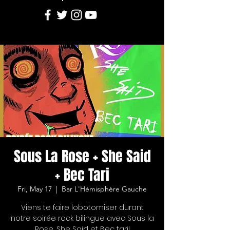
Sous La Rose + She Said
+ Bec Tari
Fri, May 17
  |  
Bar L'Hémisphère Gauche
Viens te faire lobotomiser durant
notre soirée rock bilingue avec Sous la
Rose, She Said et Bec tari!