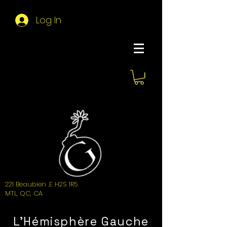
Log In
About Hemi
221 Beaubien .E H2S 1R5
MTL, QC, CA
L'Hémisphère Gauche