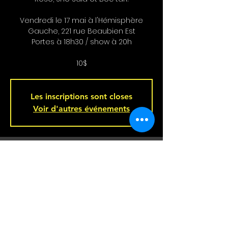
Vendredi le 17 mai à l'Hémisphère
Gauche, 221 rue Beaubien Est
Portes à 18h30 / show à 20h
10$
Les inscriptions sont closes
Voir d'autres événements
Heure et Location
May 17, 2024, 8:00 p.m.
Bar L'Hémisphère Gauche, 221 Rue
Beaubien E, Montréal, QC H2S 1R5,
Canada