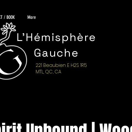
T / BOOK
More
L'Hémisphère
Gauche
221 Beaubien .E H2S 1R5
MTL, QC, CA
irit Unbound | Wo