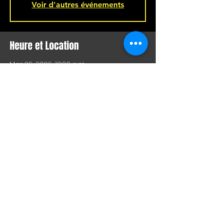
Voir d'autres événements
Heure et Location
Mar 29, 2026, 10:00 p.m.
Bar L'Hémisphère Gauche, 221 Rue
Beaubien E, Montréal, QC H2S 1R5,
Canada
Partager Cet Événement
SHOW LIVE, COMEDY, VISUAL