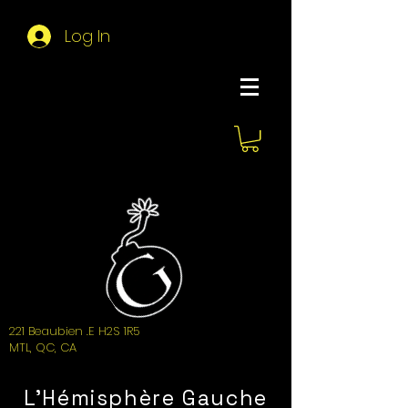
Log In
About Hemi
221 Beaubien .E H2S 1R5
MTL, QC, CA
L'Hémisphère Gauche