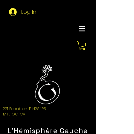
Log In
About Hemi
221 Beaubien .E H2S 1R5
MTL, QC, CA
L'Hémisphère Gauche