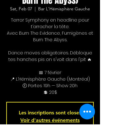
Burn The Abyss)
Sat, Feb 07
  |  
Bar L'Hémisphère Gauche
Terror Symphony en headline pour
t’arracher la tête.
Avec Burn The Evidence, Fumigènes et
Burn The Abyss.
Dance moves obligatoires. Débloque
tes hanches pis on s'voit dans l'pit 🔥
📅 7 février
📍 L’Hémisphère Gauche (Montréal)
🕖 Portes 19h — Show 20h
💲 20$
Les inscriptions sont closes
Voir d'autres événements