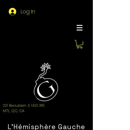
Log In
About Hemi
221 Beaubien .E H2S 1R5
MTL, QC, CA
L'Hémisphère Gauche