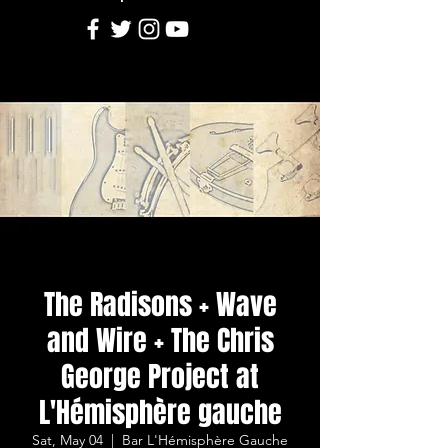
The Radisons + Wave
and Wire + The Chris
George Project at
L'Hémisphère gauche
Sat, May 04
  |  
Bar L'Hémisphère Gauche