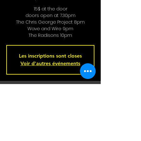
15$ at the door
doors open at 7.30pm
The Chris George Project 8pm
Wave and Wire 9pm
The Radisons 10pm
Les inscriptions sont closes
Voir d'autres événements
Heure et Location
May 04, 2024, 8:00 p.m.
Bar L'Hémisphère Gauche, 221 Rue
Beaubien E, Montréal, QC H2S 1R5,
Canada