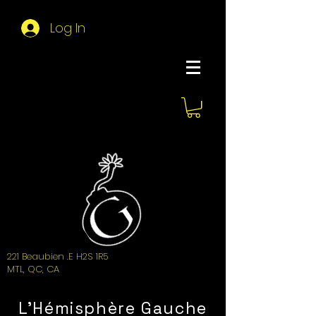
Log In
About Hemi
221 Beaubien .E H2S 1R5
MTL, QC, CA
L'Hémisphère Gauche