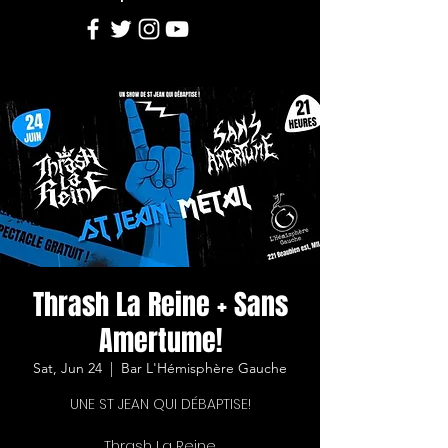
Thrash La Reine + Sans
Amertume!
Sat, Jun 24
  |  
Bar L'Hémisphère Gauche
UNE ST JEAN QUI DÉBAPTISE!
Thrash La Reine