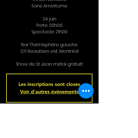
Sans Amertume
24 juin
Porte 20h00
Spectacle 21h00
Bar l'hémisphère gauche
221 Beaubien est, Montréal
Show de St Jean métal gratuit!
Les inscriptions sont closes
Voir d'autres événements
Heure et Location
Jun 24, 2023, 8:00 p.m.
Bar L'Hémisphère Gauche, 221 Rue