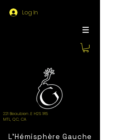
Log In
About Hemi
221 Beaubien .E H2S 1R5
MTL, QC, CA
L'Hémisphère Gauche