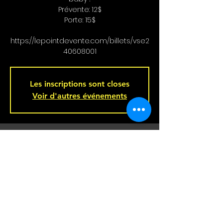
Prévente: 12$
Porte: 15$
https://lepointdevente.com/billets/vse2
40608001
Les inscriptions sont closes
Voir d'autres événements
Heure et Location
Jun 08, 2024, 8:00 p.m.
Bar L'Hémisphère Gauche, 221 Rue
Beaubien E, Montréal, QC H2S 1R5,
Canada