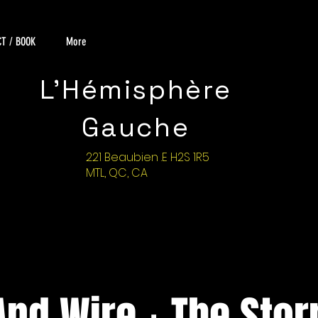
T / BOOK
More
L'Hémisphère
Gauche
221 Beaubien .E H2S 1R5
MTL, QC, CA
nd Wire + The Stor