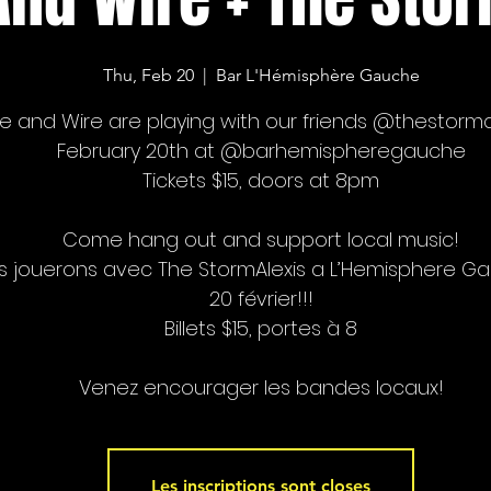
Thu, Feb 20
  |  
Bar L'Hémisphère Gauche
 and Wire are playing with our friends @thestorma
February 20th at @barhemispheregauche
Tickets $15, doors at 8pm
Come hang out and support local music!
s jouerons avec The StormAlexis a L’Hemisphere Ga
20 février!!!
Billets $15, portes à 8
Venez encourager les bandes locaux!
Les inscriptions sont closes