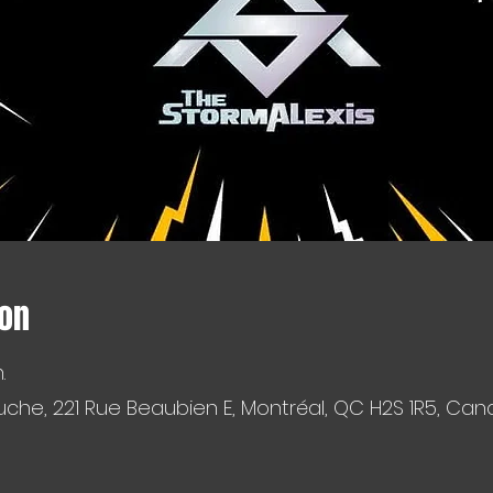
ion
.
che, 221 Rue Beaubien E, Montréal, QC H2S 1R5, Ca