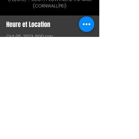
(CORNWALL/PEI)
Heure et Location
Oct 05, 2023, 8:00 p.m.
Bar L'Hémisphère Gauche, 221 Rue
Beaubien E, Montréal, QC H2S 1R5,
Canada
Partager Cet Événement
SHOW LIVE, COMEDY, VISUAL
ARTS, FILM