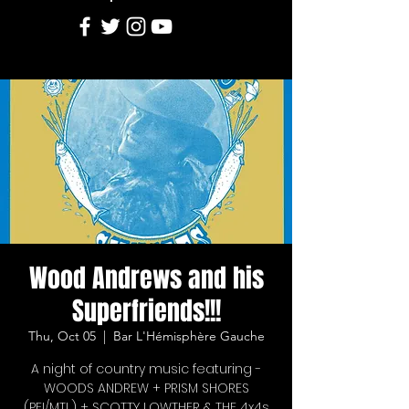
Wood Andrews and his
Superfriends!!!
Thu, Oct 05
  |  
Bar L'Hémisphère Gauche
A night of country music featuring -
WOODS ANDREW + PRISM SHORES
(PEI/MTL) + SCOTTY LOWTHER & THE 4x4s