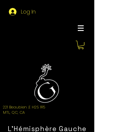
Log In
About Hemi
221 Beaubien .E H2S 1R5
MTL, QC, CA
L'Hémisphère Gauche